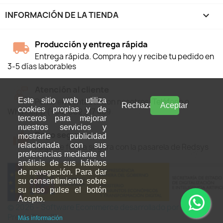
INFORMACIÓN DE LA TIENDA
keyboard_arrow_down
Producción y entrega rápida
Entrega rápida. Compra hoy y recibe tu pedido en
3-5 días laborables
Atención al cliente
Este sitio web utiliza
Ponte en contacto con nosotros, Teléfono o
Rechazar
Aceptar
cookies propias y de
Whatsapp (+34) 602 217 459
terceros para mejorar
nuestros servicios y
Pago seguro
mostrarle publicidad
relacionada con sus
Paga de forma segura con la pasarela de Redsys
preferencias mediante el
análisis de sus hábitos
de navegación. Para dar
su consentimiento sobre
su uso pulse el botón
Acepto.
© 2026 - Software Ecommerce desarrollado por
PrestaShop™
Más información